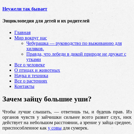
Неужели так бывает
Энциклопедия для детей и их родителей
Главная
Мир вокруг нас
Чебурашка — руководство по выживанию для
хиляков.
Правда, что лебеди в дикой природе не дружат с
утками
Все о человеке
О птицах и животных
Наука и техника
Все о растениях
Контакты
Зачем зайцу большие уши?
Чтобы лучше слышать, — ответишь ты, и будешь прав. Из
органов чувств у зайчишки сильнее всего развит слух, нюх
действует на небольшом расстоянии, а зрение у зайца среднее,
приспособленное как
у совы
для сумерек.