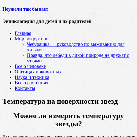
Неужели так бывает
Энциклопедия для детей и их родителей
Главная
Мир вокруг нас
Чебурашка — руководство по выживанию для
хиляков.
Правда, что лебеди в дикой природе не дружат с
утками
Все о человеке
О птицах и животных
Наука и техника
Все о растениях
Контакты
Температура на поверхности звезд
Можно ли измерить температуру
звезды?
Вы наверное замечали, что угли в костре или в печи горят