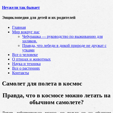
Неужели так бывает
Энциклопедия для детей и их родителей
Главная
Мир вокруг нас
Чебурашка — руководство по выживанию для
хиляков.
Правда, что лебеди в дикой природе не дружат с
утками
Все о человеке
О птицах и животных
Наука и техника
Все о растениях
Контакты
Самолет для полета в космос
Правда, что в космосе можно летать на
обычном самолете?
Летать действительно можно, но только не на обычном