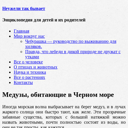
Неужели так бывает
Энциклопедия для детей и их родителей
Главная
Мир вокруг нас
Чебурашка — руководство по выживанию для
хиляков.
Правда, что лебеди в дикой природе не дружат с
утками
Все о человеке
О птицах и животных
Наука и техника
Все о растениях
Контакты
Медузы, обитающие в Черном море
Иногда морская волна выбрасывает на берег медуз, и в лучах
жаркого солнца они быстро тают, как желе. Эти прозрачные
забавные существа, которых с большой натяжкой можно
назвать животными, почти полностью состоят из воды, но
они не так просты, как кажутся.