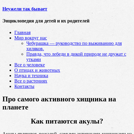
Неужели так бывает
Энциклопедия для детей и их родителей
Главная
Мир вокруг нас
Чебурашка — руководство по выживанию для
хиляков.
Правда, что лебеди в дикой природе не дружат с
утками
Все о человеке
О птицах и животных
Наука и техника
Все о растениях
Контакты
Про самого активного хищника на
планете
Как питаются акулы?
Акулы являются, пожалуй, самыми активными хищниками из