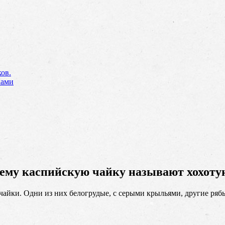
ов.
ками
ему каспийскую чайку называют хохоту
чайки. Одни из них белогрудые, с серыми крыльями, другие ряб