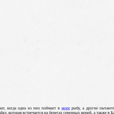
ат, когда одна из них поймает в
море
рыбу, а другие пытаютс
ку, которая встречается на берегах северных морей, а также в Б