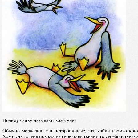
Почему чайку называют хохотунья
Обычно молчаливые и неторопливые, эти чайки громко крич
Хохотунья очень похожа на свою родственницу, серебристую чай