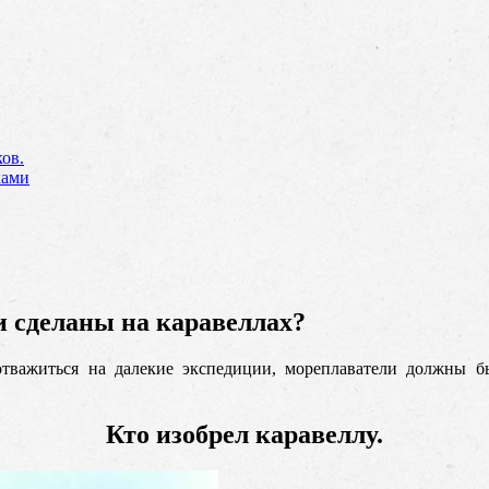
ов.
ками
и сделаны на каравеллах?
 отважиться на далекие экспедиции, мореплаватели должны 
Кто изобрел каравеллу.