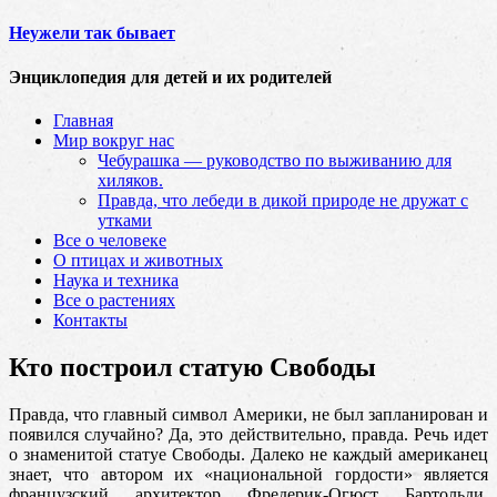
Неужели так бывает
Энциклопедия для детей и их родителей
Главная
Мир вокруг нас
Чебурашка — руководство по выживанию для
хиляков.
Правда, что лебеди в дикой природе не дружат с
утками
Все о человеке
О птицах и животных
Наука и техника
Все о растениях
Контакты
Кто построил статую Свободы
Правда, что главный символ Америки, не был запланирован и
появился случайно? Да, это действительно, правда. Речь идет
о знаменитой статуе Свободы. Далеко не каждый американец
знает, что автором их «национальной гордости» является
французский архитектор
Фредерик-Огюст Бартольди.