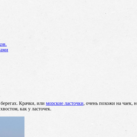
ов.
ками
 берегах. Крачки, или
морские ласточки
, очень похожи на чаек,
востом, как у ласточек.