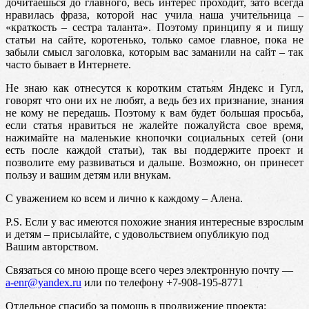
дочитаешься до главного, весь интерес проходит, зато всегда
нравилась фраза, которой нас учила наша учительница –
«краткость – сестра таланта». Поэтому принципу я и пишу
статьи на сайте, коротенько, только самое главное, пока не
забыли смысл заголовка, которым вас заманили на сайт – так
часто бывает в Интернете.
Не знаю как отнесутся к коротким статьям Яндекс и Гугл,
говорят что они их не любят, а ведь без их признание, знания
не кому не передашь. Поэтому к вам будет большая просьба,
если статья нравиться не жалейте пожалуйста свое время,
нажимайте на маленькие кнопочки социальных сетей (они
есть после каждой статьи), так вы поддержите проект и
позволите ему развиваться и дальше. Возможно, он принесет
пользу и вашим детям или внукам.
С уважением ко всем и лично к каждому – Алена.
P.S. Если у вас имеются похожие знания интересные взрослым
и детям – присылайте, с удовольствием опубликую под
Вашим авторством.
Связаться со мною проще всего через электронную почту —
a-enr@yandex.ru
или по телефону +7-908-195-8771
Отдельное спасибо за помощь в продвижение проекта: