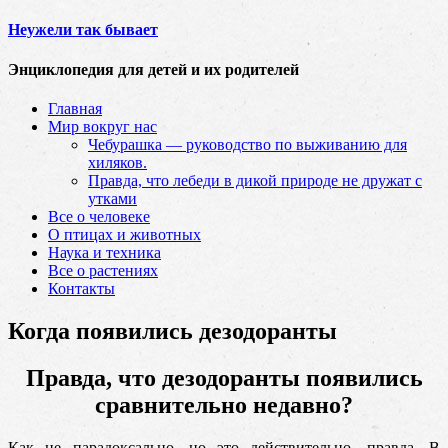
Неужели так бывает
Энциклопедия для детей и их родителей
Главная
Мир вокруг нас
Чебурашка — руководство по выживанию для
хиляков.
Правда, что лебеди в дикой природе не дружат с
утками
Все о человеке
О птицах и животных
Наука и техника
Все о растениях
Контакты
Когда появились дезодоранты
Правда, что дезодоранты появились
сравнительно недавно?
Как не парадоксально, но это действительно, правда. В