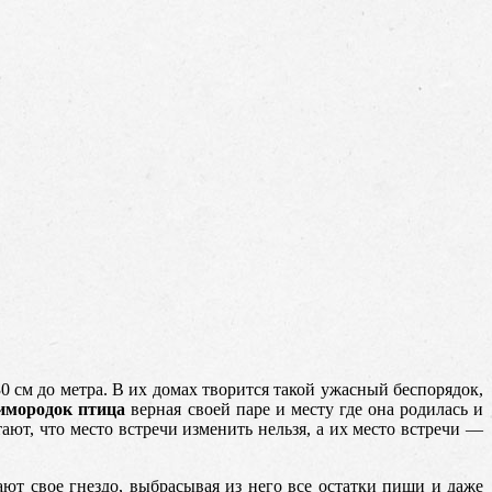
0 см до метра. В их домах творится такой ужасный беспорядок,
имородок птица
верная своей паре и месту где она родилась и
ают, что место встречи изменить нельзя, а их место встречи —
т свое гнездо, выбрасывая из него все остатки пищи и даже