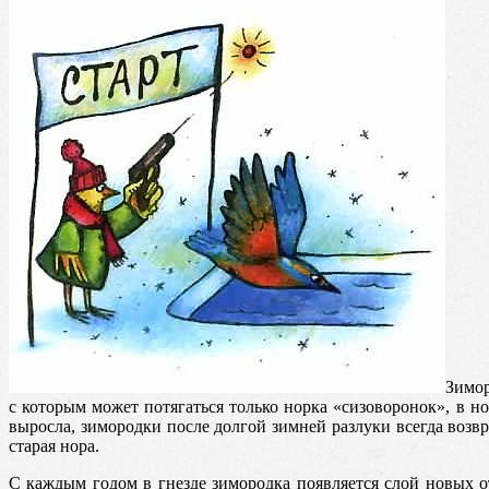
Зимор
с которым может потягаться только норка «сизоворонок», в н
выросла, зимородки после долгой зимней разлуки всегда возвр
старая нора.
С каждым годом в гнезде зимородка появляется слой новых о