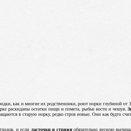
одки, как и многие их родственники, роют норки глубиной от 3
орке раскиданы остатки пищи и помета, рыбьи кости и чешуя.
З
ащаются в старую норку, редко строя новые. Они как будто счит
тходов, и если
ласточки и стрижи
обязательно весною вычищаю