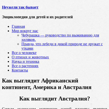
Неужели так бывает
Энциклопедия для детей и их родителей
Главная
Мир вокруг нас
Чебурашка — руководство по выживанию для
хиляков.
Правда, что лебеди в дикой природе не дружат с
утками
Все о человеке
О птицах и животных
Наука и техника
Все о растениях
Контакты
Как выглядит Африканский
континент, Америка и Австралия
Как выглядит Австралия?
Самым маленьким материком нашей планеты является