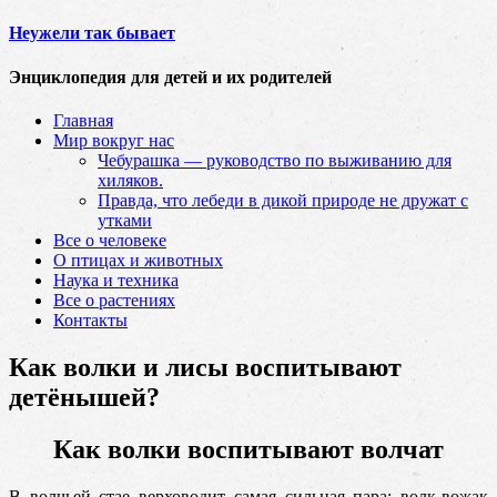
Неужели так бывает
Энциклопедия для детей и их родителей
Главная
Мир вокруг нас
Чебурашка — руководство по выживанию для
хиляков.
Правда, что лебеди в дикой природе не дружат с
утками
Все о человеке
О птицах и животных
Наука и техника
Все о растениях
Контакты
Как волки и лисы воспитывают
детёнышей?
Как волки воспитывают волчат
В волчьей стае верховодит самая сильная пара: волк-вожак