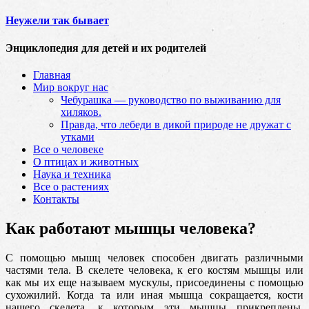
Неужели так бывает
Энциклопедия для детей и их родителей
Главная
Мир вокруг нас
Чебурашка — руководство по выживанию для
хиляков.
Правда, что лебеди в дикой природе не дружат с
утками
Все о человеке
О птицах и животных
Наука и техника
Все о растениях
Контакты
Как работают мышцы человека?
С помощью мышц человек способен двигать различными
частями тела. В скелете человека, к его костям мышцы или
как мы их еще называем мускулы, присоединены с помощью
сухожилий. Когда та или иная мышца сокращается, кости
нашего скелета
, к которым эти мышцы прикреплены,