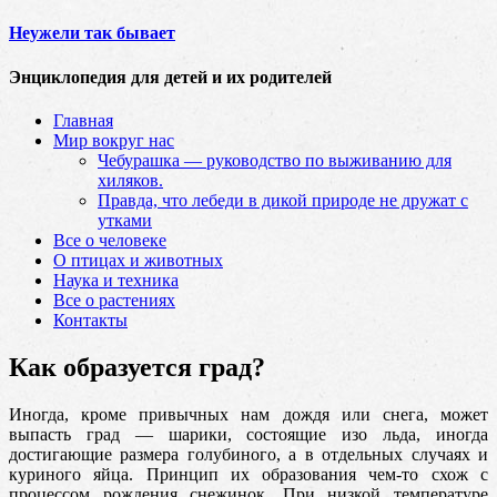
Неужели так бывает
Энциклопедия для детей и их родителей
Главная
Мир вокруг нас
Чебурашка — руководство по выживанию для
хиляков.
Правда, что лебеди в дикой природе не дружат с
утками
Все о человеке
О птицах и животных
Наука и техника
Все о растениях
Контакты
Как образуется град?
Иногда, кроме привычных нам дождя или снега, может
выпасть град — шарики, состоящие изо льда, иногда
достигающие размера голубиного, а в отдельных случаях и
куриного яйца. Принцип их образования чем-то схож
с
процессом рождения снежинок. При низкой температуре