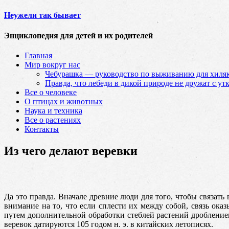
Неужели так бывает
Энциклопедия для детей и их родителей
Главная
Мир вокруг нас
Чебурашка — руководство по выживанию для хиляк
Правда, что лебеди в дикой природе не дружат с ут
Все о человеке
О птицах и животных
Наука и техника
Все о растениях
Контакты
Из чего делают веревки
Да это правда. Вначале древние люди для того, чтобы связать
внимание на то
, что если сплести их между собой, связь ок
путем дополнительной обработки стеблей растений дробление
веревок датируются 105 годом н. э. в китайских летописях.