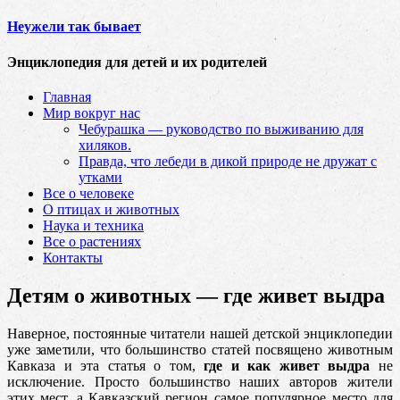
Неужели так бывает
Энциклопедия для детей и их родителей
Главная
Мир вокруг нас
Чебурашка — руководство по выживанию для
хиляков.
Правда, что лебеди в дикой природе не дружат с
утками
Все о человеке
О птицах и животных
Наука и техника
Все о растениях
Контакты
Детям о животных — где живет выдра
Наверное, постоянные читатели нашей детской энциклопедии
уже заметили, что большинство статей посвящено животным
Кавказа и эта статья о том,
где и как живет выдра
не
исключение. Просто большинство наших авторов
жители
этих мест, а Кавказский регион самое популярное место для