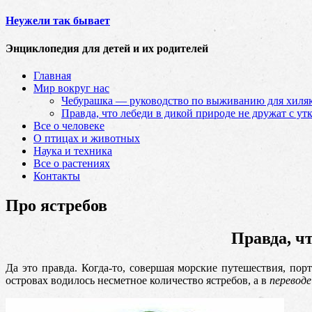
Неужели так бывает
Энциклопедия для детей и их родителей
Главная
Мир вокруг нас
Чебурашка — руководство по выживанию для хиляк
Правда, что лебеди в дикой природе не дружат с ут
Все о человеке
О птицах и животных
Наука и техника
Все о растениях
Контакты
Про ястребов
Правда, ч
Да это правда. Когда-то, совершая морские путешествия, пор
островах водилось несметное количество ястребов, а в
переводе