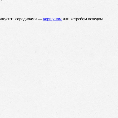
ь закусить сородичами —
коршуном
или ястребом осоедом.