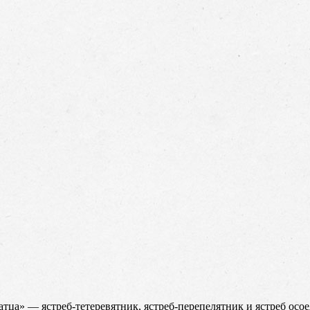
атца» — ястреб-тетеревятник, ястреб-перепелятник и ястреб осое