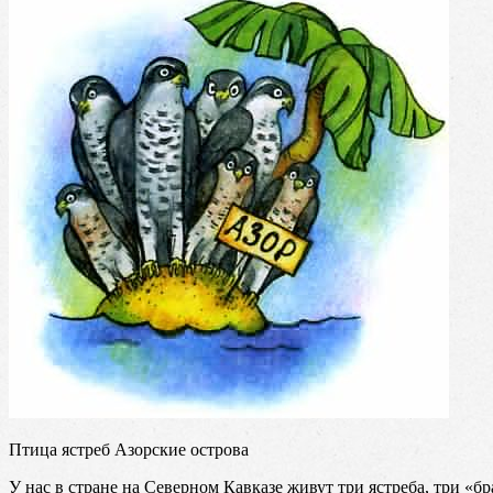
Птица ястреб Азорские острова
У нас в стране на Северном Кавказе живут три ястреба, три «бр