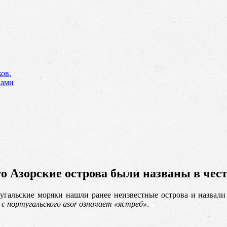
ов.
ками
то Азорские острова были названы в чест
тугальские моряки нашли ранее неизвестные острова и назвали
 с португальского asor означает «ястреб»
.