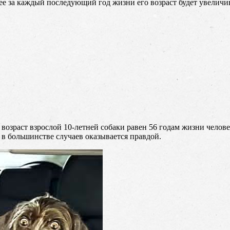
лее за каждый последующий год жизни его возраст будет увеличив
 возраст взрослой 10-летней собаки равен 56 годам жизни челове
о в большинстве случаев оказывается правдой.