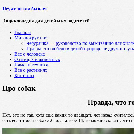
Неужели так бывает
Энциклопедия для детей и их родителей
Главная
Мир вокруг нас
Чебурашка — руководство по выживанию для хиляк
Правда, что лебеди в дикой природе не дружат с ут
Все о человеке
О птицах и животных
Наука и техника
Все о растениях
Контакты
Про собак
Правда, что г
Нет, это не так, хотя еще каких то двадцать лет назад считал
есть если твоей собаке 2 года, а тебе 14, то можно сказать,
что в