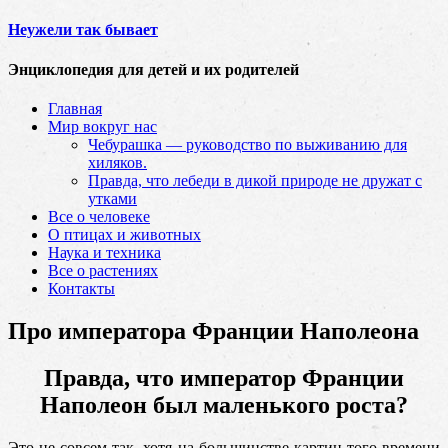
Неужели так бывает
Энциклопедия для детей и их родителей
Главная
Мир вокруг нас
Чебурашка — руководство по выживанию для
хиляков.
Правда, что лебеди в дикой природе не дружат с
утками
Все о человеке
О птицах и животных
Наука и техника
Все о растениях
Контакты
Про императора Франции Наполеона
Правда, что император Франции
Наполеон был маленького роста?
Это не совсем так, хотя на большинстве картин того времени