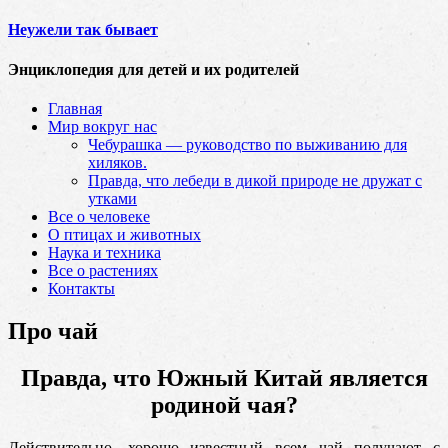
Неужели так бывает
Энциклопедия для детей и их родителей
Главная
Мир вокруг нас
Чебурашка — руководство по выживанию для
хиляков.
Правда, что лебеди в дикой природе не дружат с
утками
Все о человеке
О птицах и животных
Наука и техника
Все о растениях
Контакты
Про чай
Правда, что Южный Китай является
родиной чая?
Действительно, хорошо известный всем чай получают с