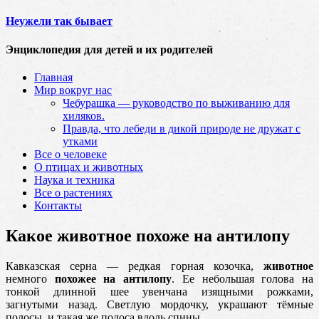
Неужели так бывает
Энциклопедия для детей и их родителей
Главная
Мир вокруг нас
Чебурашка — руководство по выживанию для
хиляков.
Правда, что лебеди в дикой природе не дружат с
утками
Все о человеке
О птицах и животных
Наука и техника
Все о растениях
Контакты
Какое животное похоже на антилопу
Кавказская серна — редкая горная козочка,
животное
немного
похожее на антилопу
. Ее небольшая голова на
тонкой длинной шее увенчана изящными рожками,
загнутыми назад.
Светлую мордочку, украшают тёмные
полосы, и такая же полоса вдоль спины.