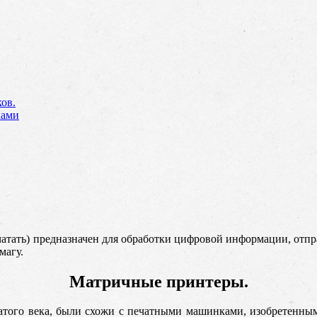
ов.
ками
атать) предназначен для обработки цифровой информации, отпра
магу.
Матричные принтеры.
атого века, были схожи с печатными машинками, изобретенны