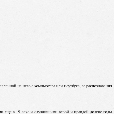
вленной на него с компьютера или ноутбука, ее распознавания
ми еще в 19 веке и служившими верой и правдой долгие годы