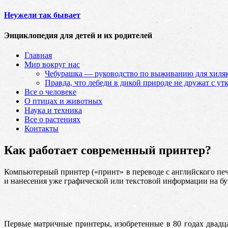
Неужели так бывает
Энциклопедия для детей и их родителей
Главная
Мир вокруг нас
Чебурашка — руководство по выживанию для хиляк
Правда, что лебеди в дикой природе не дружат с ут
Все о человеке
О птицах и животных
Наука и техника
Все о растениях
Контакты
Как работает современный принтер?
Компьютерный принтер («принт» в переводе с английского печ
и
нанесения уже графической или текстовой информации на бу
Первые матричные принтеры, изобретенные в 80 годах двадц