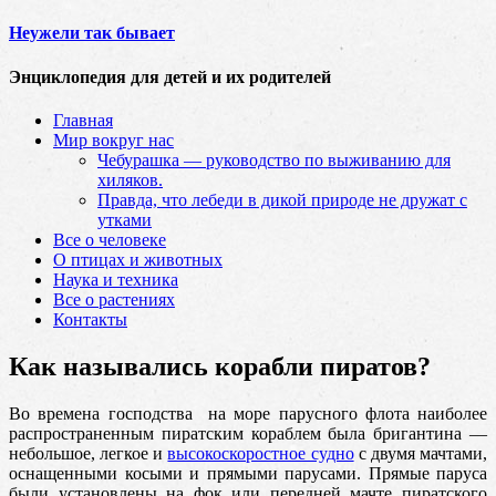
Неужели так бывает
Энциклопедия для детей и их родителей
Главная
Мир вокруг нас
Чебурашка — руководство по выживанию для
хиляков.
Правда, что лебеди в дикой природе не дружат с
утками
Все о человеке
О птицах и животных
Наука и техника
Все о растениях
Контакты
Как назывались корабли пиратов?
Во времена господства на море парусного флота наиболее
распространенным пиратским кораблем была бригантина —
небольшое, легкое и
высокоскоростное судно
с двумя мачтами,
оснащенными косыми и прямыми парусами.
Прямые паруса
были установлены на фок или передней мачте пиратского