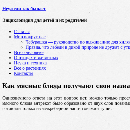
Неужели так бывает
Энциклопедия для детей и их родителей
Главная
Мир вокруг нас
Чебурашка — руководство по выживанию для хиляк
Правда, что лебеди в дикой природе не дружат с ут
Все о человеке
О птицах и животных
Наука и техника
Все о растениях
Контакты
Как мясные блюда получают свои назв
Однозначного ответа на этот вопрос нет, можно только про
мясного блюда антрекот было образовано от двух слов позаим
готовили только из межреберной части говяжий туши.