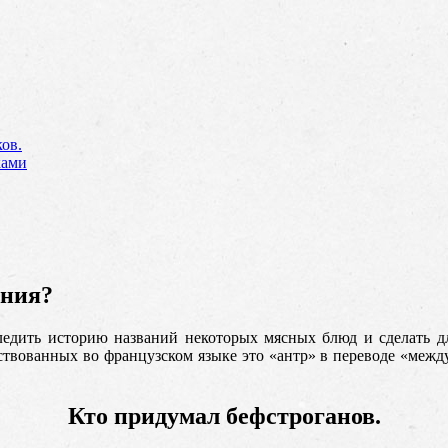
ов.
ками
ания?
следить историю названий некоторых мясных блюд и сделать 
ствованных во французском языке это «антр» в переводе «между»
Кто придумал бефстроганов.