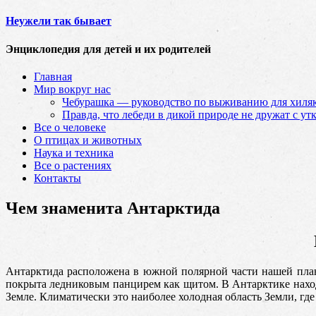
Неужели так бывает
Энциклопедия для детей и их родителей
Главная
Мир вокруг нас
Чебурашка — руководство по выживанию для хиляк
Правда, что лебеди в дикой природе не дружат с ут
Все о человеке
О птицах и животных
Наука и техника
Все о растениях
Контакты
Чем знаменита Антарктида
Антарктида расположена в южной полярной части нашей плане
покрыта
ледниковым панцирем как щитом. В Антарктике наход
Земле. Климатически это наиболее холодная область Земли, где 