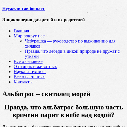
Неужели так бывает
Энциклопедия для детей и их родителей
Главная
Мир вокруг нас
Чебурашка — руководство по выживанию для
хиляков.
Правда, что лебеди в дикой природе не дружат с
утками
Все о человеке
О птицах и животных
Наука и техника
Все о растениях
Контакты
Альбатрос – скиталец морей
Правда, что альбатрос большую часть
времени парит в небе над водой?
Да, эти птицы благодаря своим огромным крыльям способны